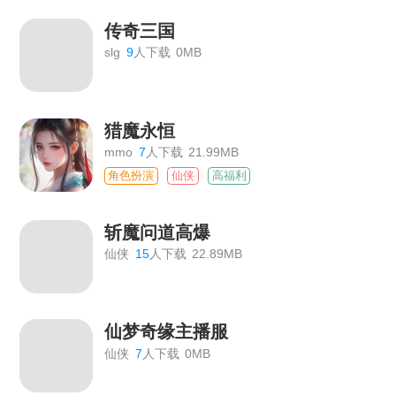
传奇三国
slg
9
人下载
0MB
猎魔永恒
mmo
7
人下载
21.99MB
角色扮演
仙侠
高福利
斩魔问道高爆
仙侠
15
人下载
22.89MB
仙梦奇缘主播服
仙侠
7
人下载
0MB