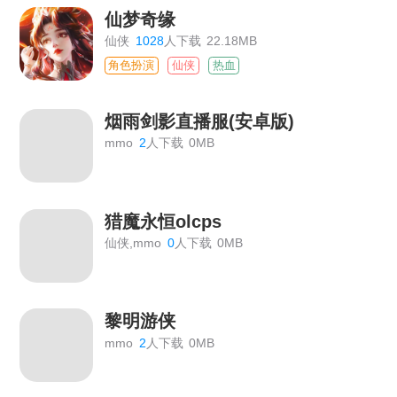
仙梦奇缘
仙侠
1028
人下载
22.18MB
角色扮演
仙侠
热血
烟雨剑影直播服(安卓版)
mmo
2
人下载
0MB
猎魔永恒olcps
仙侠,mmo
0
人下载
0MB
黎明游侠
mmo
2
人下载
0MB