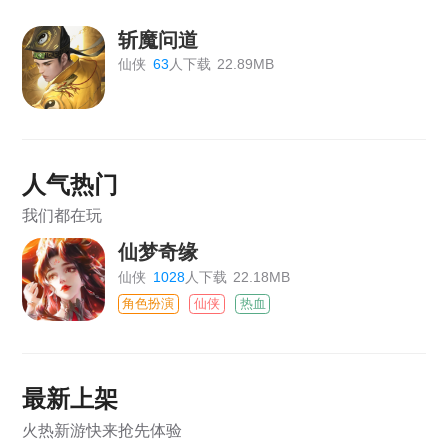
斩魔问道
仙侠
63
人下载
22.89MB
人气热门
我们都在玩
仙梦奇缘
仙侠
1028
人下载
22.18MB
角色扮演
仙侠
热血
最新上架
火热新游快来抢先体验