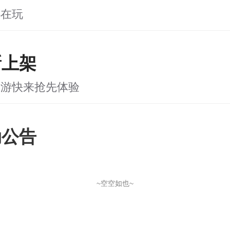
都在玩
新上架
新游快来抢先体验
动公告
~空空如也~