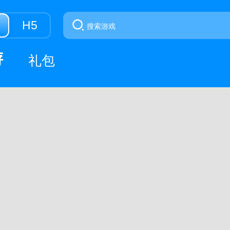
游
H5
游
礼包