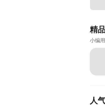
精
小编
人