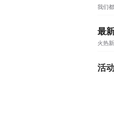
我们
最
火热
活