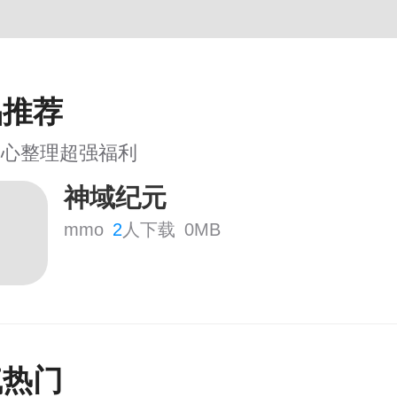
品推荐
用心整理超强福利
神域纪元
mmo
2
人下载
0MB
气热门