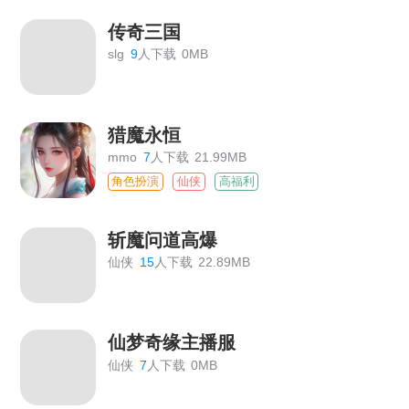
传奇三国
slg
9
人下载
0MB
猎魔永恒
mmo
7
人下载
21.99MB
角色扮演
仙侠
高福利
斩魔问道高爆
仙侠
15
人下载
22.89MB
仙梦奇缘主播服
仙侠
7
人下载
0MB