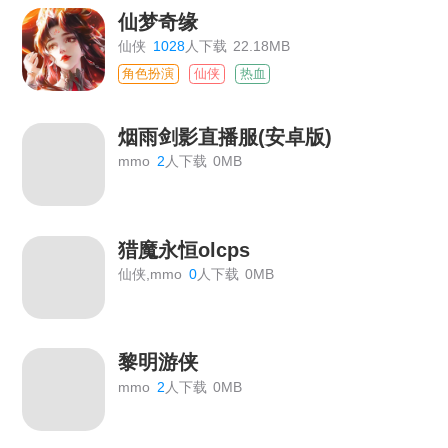
仙梦奇缘
仙侠
1028
人下载
22.18MB
角色扮演
仙侠
热血
烟雨剑影直播服(安卓版)
mmo
2
人下载
0MB
猎魔永恒olcps
仙侠,mmo
0
人下载
0MB
黎明游侠
mmo
2
人下载
0MB