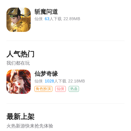
斩魔问道
仙侠
63
人下载
22.89MB
人气热门
我们都在玩
仙梦奇缘
仙侠
1028
人下载
22.18MB
角色扮演
仙侠
热血
最新上架
火热新游快来抢先体验