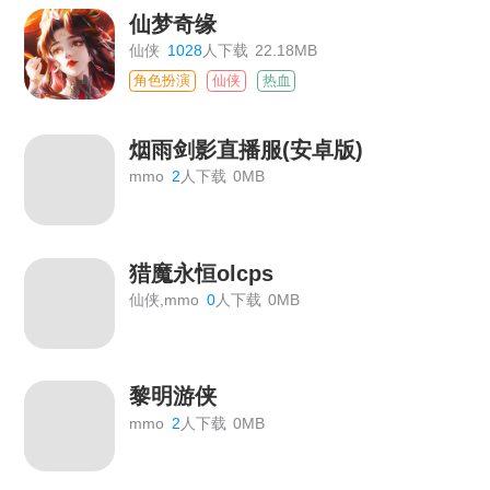
仙梦奇缘
仙侠
1028
人下载
22.18MB
角色扮演
仙侠
热血
烟雨剑影直播服(安卓版)
mmo
2
人下载
0MB
猎魔永恒olcps
仙侠,mmo
0
人下载
0MB
黎明游侠
mmo
2
人下载
0MB