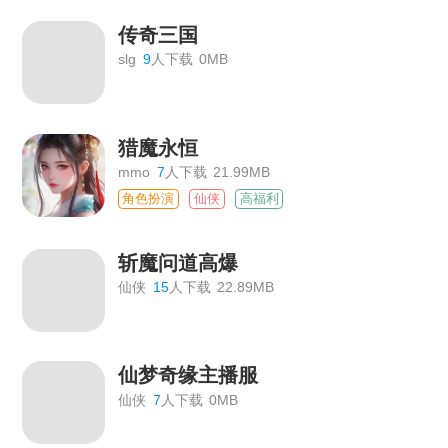
传奇三国
slg
9
人下载
0MB
猎魔永恒
mmo
7
人下载
21.99MB
角色扮演
仙侠
高福利
斩魔问道高爆
仙侠
15
人下载
22.89MB
仙梦奇缘主播服
仙侠
7
人下载
0MB