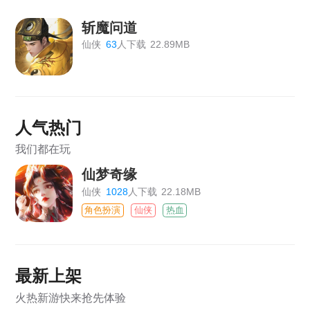
斩魔问道
仙侠
63
人下载
22.89MB
人气热门
我们都在玩
仙梦奇缘
仙侠
1028
人下载
22.18MB
角色扮演
仙侠
热血
最新上架
火热新游快来抢先体验