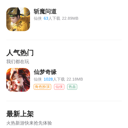
斩魔问道
仙侠
63
人下载
22.89MB
人气热门
我们都在玩
仙梦奇缘
仙侠
1028
人下载
22.18MB
角色扮演
仙侠
热血
最新上架
火热新游快来抢先体验