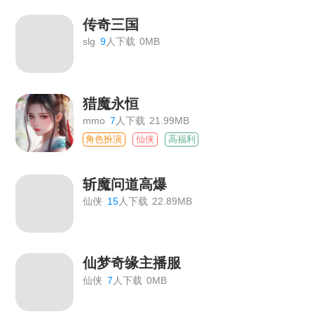
传奇三国
slg
9
人下载
0MB
猎魔永恒
mmo
7
人下载
21.99MB
角色扮演
仙侠
高福利
斩魔问道高爆
仙侠
15
人下载
22.89MB
仙梦奇缘主播服
仙侠
7
人下载
0MB