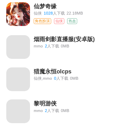
仙梦奇缘
仙侠
1028
人下载
22.18MB
角色扮演
仙侠
热血
烟雨剑影直播服(安卓版)
mmo
2
人下载
0MB
猎魔永恒olcps
仙侠,mmo
0
人下载
0MB
黎明游侠
mmo
2
人下载
0MB