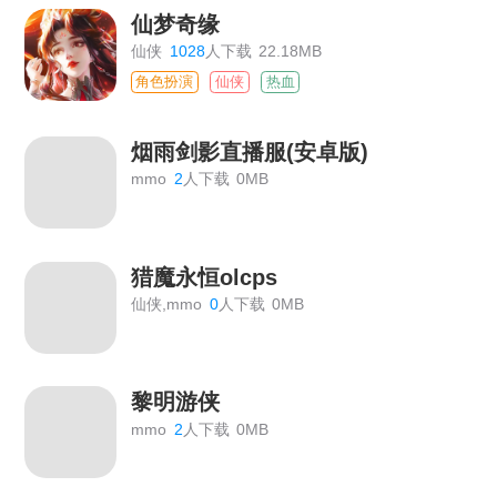
仙梦奇缘
仙侠
1028
人下载
22.18MB
角色扮演
仙侠
热血
烟雨剑影直播服(安卓版)
mmo
2
人下载
0MB
猎魔永恒olcps
仙侠,mmo
0
人下载
0MB
黎明游侠
mmo
2
人下载
0MB