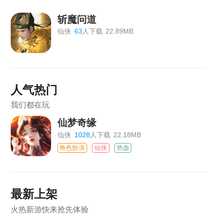
斩魔问道
仙侠
63
人下载
22.89MB
人气热门
我们都在玩
仙梦奇缘
仙侠
1028
人下载
22.18MB
角色扮演
仙侠
热血
最新上架
火热新游快来抢先体验