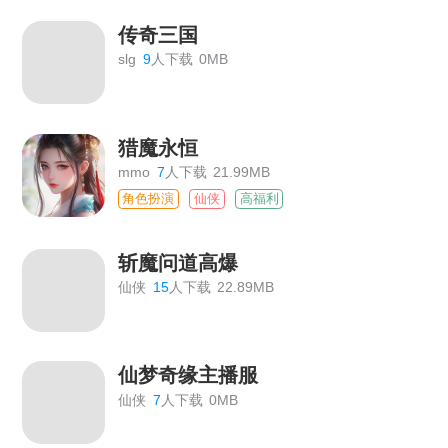
传奇三国
slg
9
人下载
0MB
猎魔永恒
mmo
7
人下载
21.99MB
角色扮演
仙侠
高福利
斩魔问道高爆
仙侠
15
人下载
22.89MB
仙梦奇缘主播服
仙侠
7
人下载
0MB