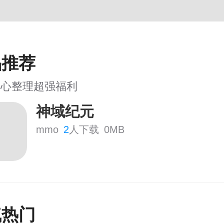
品推荐
用心整理超强福利
神域纪元
mmo
2
人下载
0MB
气热门