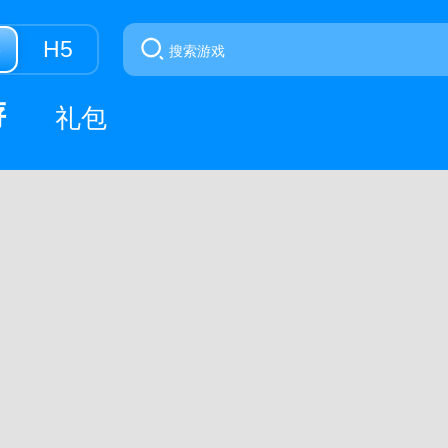
游
H5
游
礼包