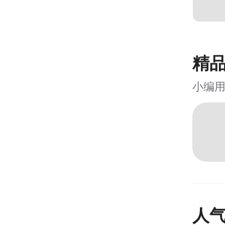
精
小编
人