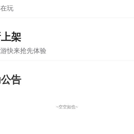
都在玩
新上架
新游快来抢先体验
动公告
~空空如也~