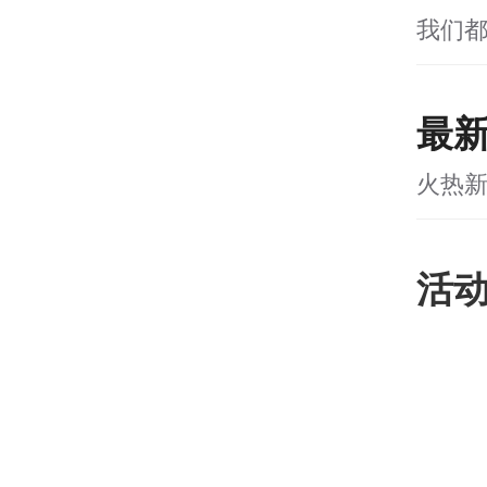
我们
最
火热
活