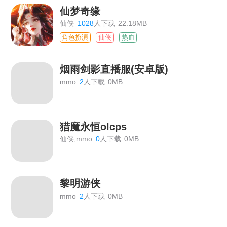
仙梦奇缘
仙侠
1028
人下载
22.18MB
角色扮演
仙侠
热血
烟雨剑影直播服(安卓版)
mmo
2
人下载
0MB
猎魔永恒olcps
仙侠,mmo
0
人下载
0MB
黎明游侠
mmo
2
人下载
0MB