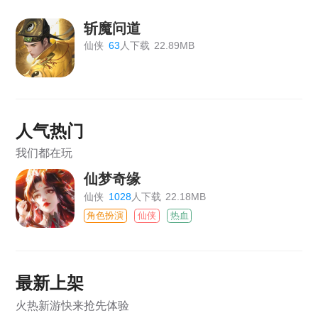
斩魔问道
仙侠
63
人下载
22.89MB
人气热门
我们都在玩
仙梦奇缘
仙侠
1028
人下载
22.18MB
角色扮演
仙侠
热血
最新上架
火热新游快来抢先体验