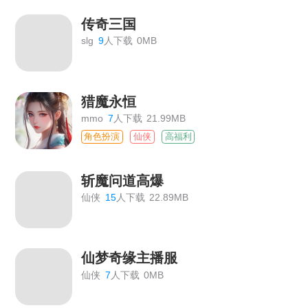
传奇三国
slg
9
人下载
0MB
猎魔永恒
mmo
7
人下载
21.99MB
角色扮演
仙侠
高福利
斩魔问道高爆
仙侠
15
人下载
22.89MB
仙梦奇缘主播服
仙侠
7
人下载
0MB