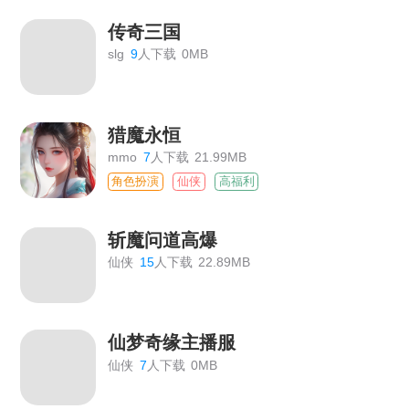
传奇三国
slg
9
人下载
0MB
猎魔永恒
mmo
7
人下载
21.99MB
角色扮演
仙侠
高福利
斩魔问道高爆
仙侠
15
人下载
22.89MB
仙梦奇缘主播服
仙侠
7
人下载
0MB