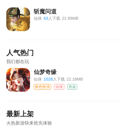
斩魔问道
仙侠
63
人下载
22.89MB
人气热门
我们都在玩
仙梦奇缘
仙侠
1028
人下载
22.18MB
角色扮演
仙侠
热血
最新上架
火热新游快来抢先体验