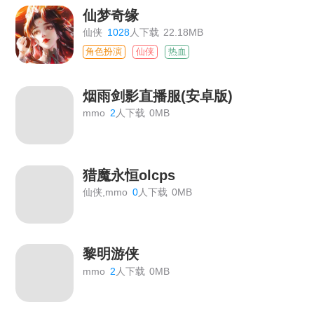
仙梦奇缘
仙侠
1028
人下载
22.18MB
角色扮演
仙侠
热血
烟雨剑影直播服(安卓版)
mmo
2
人下载
0MB
猎魔永恒olcps
仙侠,mmo
0
人下载
0MB
黎明游侠
mmo
2
人下载
0MB