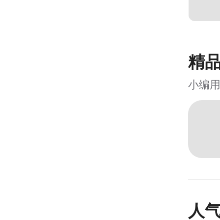
精
小编
人