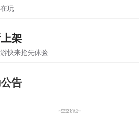
都在玩
新上架
新游快来抢先体验
动公告
~空空如也~