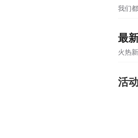
我们
最
火热
活