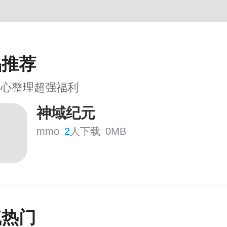
品推荐
用心整理超强福利
神域纪元
mmo
2
人下载
0MB
气热门