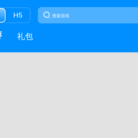
游
H5
游
礼包