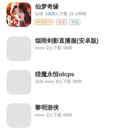
仙梦奇缘
仙侠
1028
人下载
22.18MB
角色扮演
仙侠
热血
烟雨剑影直播服(安卓版)
mmo
2
人下载
0MB
猎魔永恒olcps
仙侠,mmo
0
人下载
0MB
黎明游侠
mmo
2
人下载
0MB