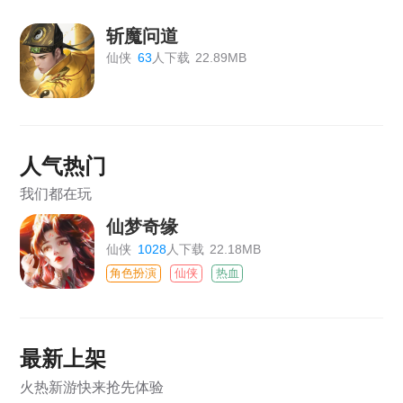
斩魔问道
仙侠
63
人下载
22.89MB
人气热门
我们都在玩
仙梦奇缘
仙侠
1028
人下载
22.18MB
角色扮演
仙侠
热血
最新上架
火热新游快来抢先体验