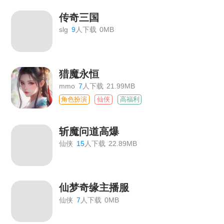
传奇三国
slg
9
人下载
0MB
猎魔永恒
mmo
7
人下载
21.99MB
角色扮演
仙侠
高福利
斩魔问道高爆
仙侠
15
人下载
22.89MB
仙梦奇缘主播服
仙侠
7
人下载
0MB