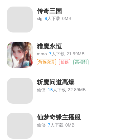
传奇三国
slg
9
人下载
0MB
猎魔永恒
mmo
7
人下载
21.99MB
角色扮演
仙侠
高福利
斩魔问道高爆
仙侠
15
人下载
22.89MB
仙梦奇缘主播服
仙侠
7
人下载
0MB