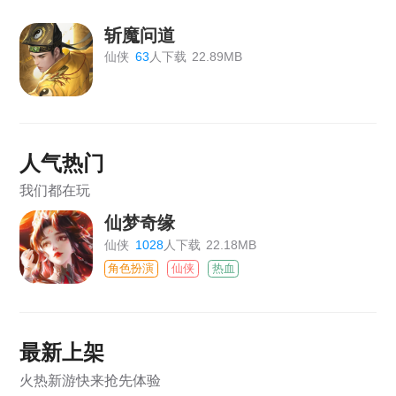
斩魔问道
仙侠
63
人下载
22.89MB
人气热门
我们都在玩
仙梦奇缘
仙侠
1028
人下载
22.18MB
角色扮演
仙侠
热血
最新上架
火热新游快来抢先体验