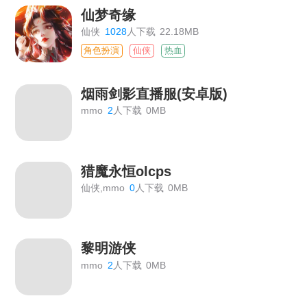
仙梦奇缘
仙侠
1028
人下载
22.18MB
角色扮演
仙侠
热血
烟雨剑影直播服(安卓版)
mmo
2
人下载
0MB
猎魔永恒olcps
仙侠,mmo
0
人下载
0MB
黎明游侠
mmo
2
人下载
0MB