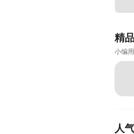
精
小编
人