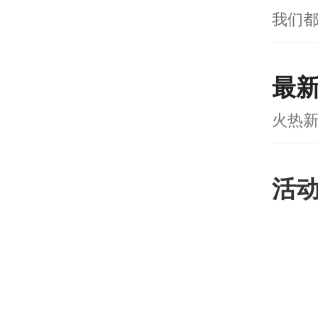
我们
最
火热
活