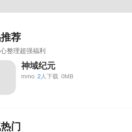
品推荐
用心整理超强福利
神域纪元
mmo
2
人下载
0MB
气热门