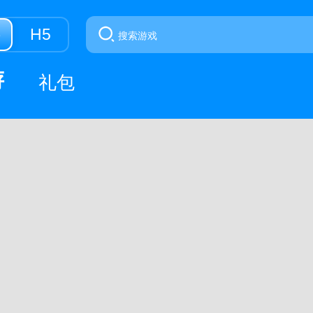
游
H5
游
礼包