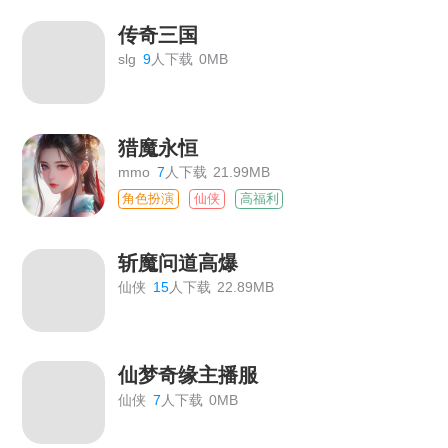
传奇三国
slg
9
人下载
0MB
猎魔永恒
mmo
7
人下载
21.99MB
角色扮演
仙侠
高福利
斩魔问道高爆
仙侠
15
人下载
22.89MB
仙梦奇缘主播服
仙侠
7
人下载
0MB