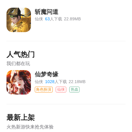
斩魔问道
仙侠
63
人下载
22.89MB
人气热门
我们都在玩
仙梦奇缘
仙侠
1028
人下载
22.18MB
角色扮演
仙侠
热血
最新上架
火热新游快来抢先体验