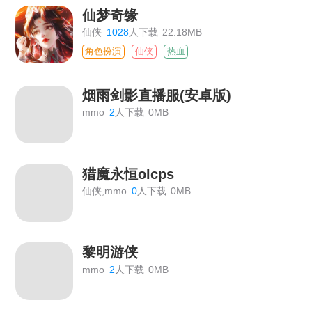
仙梦奇缘
仙侠
1028
人下载
22.18MB
角色扮演
仙侠
热血
烟雨剑影直播服(安卓版)
mmo
2
人下载
0MB
猎魔永恒olcps
仙侠,mmo
0
人下载
0MB
黎明游侠
mmo
2
人下载
0MB