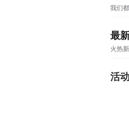
我们
最
火热
活