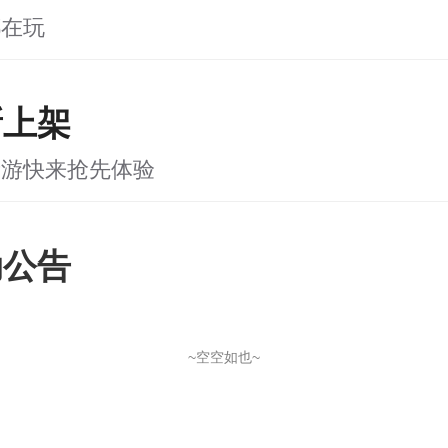
都在玩
新上架
新游快来抢先体验
动公告
~空空如也~