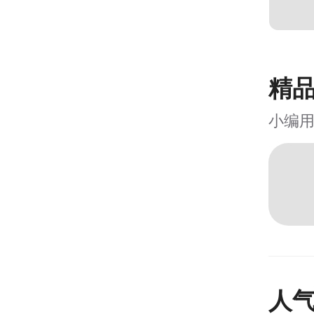
精
小编
人