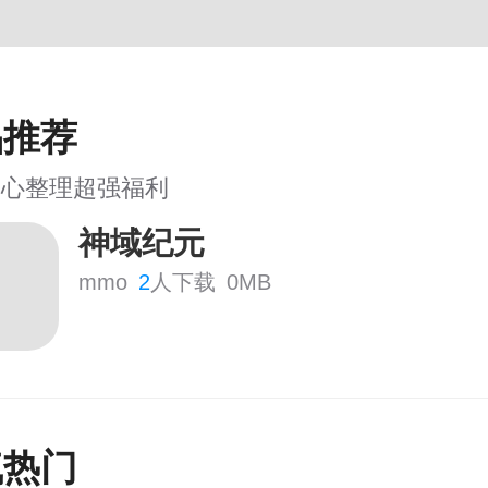
品推荐
用心整理超强福利
神域纪元
mmo
2
人下载
0MB
气热门