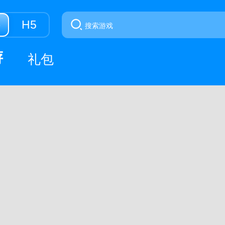
游
H5
游
礼包